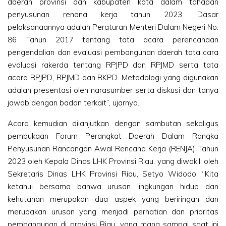
daerah provinsi dan kabupaten kota dalam tahapan
penyusunan renana kerja tahun 2023. Dasar
pelaksanaannya adalah Peraturan Menteri Dalam Negeri No.
86 Tahun 2017 tentang tata acara perencanaan
pengendalian dan evaluasi pembangunan daerah tata cara
evaluasi rakerda tentang RPJPD dan RPJMD serta tata
acara RPJPD, RPJMD dan RKPD. Metodologi yang digunakan
adalah presentasi oleh narasumber serta diskusi dan tanya
jawab dengan badan terkait”, ujarnya.
Acara kemudian dilanjutkan dengan sambutan sekaligus
pembukaan Forum Perangkat Daerah Dalam Rangka
Penyusunan Rancangan Awal Rencana Kerja (RENJA) Tahun
2023 oleh Kepala Dinas LHK Provinsi Riau, yang diwakili oleh
Sekretaris Dinas LHK Provinsi Riau, Setyo Widodo. “Kita
ketahui bersama bahwa urusan lingkungan hidup dan
kehutanan merupakan dua aspek yang beriringan dan
merupakan urusan yang menjadi perhatian dan prioritas
pembangunan di provinsi Riau, yang mana sampai saat ini